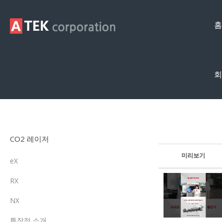
홈
회
제품영상
CO2 레이저
미리보기
eX
RX
NX
특장점 소개