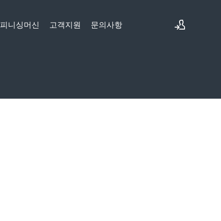
&피니싱머신
고객지원
문의사항
로그인
회원가입