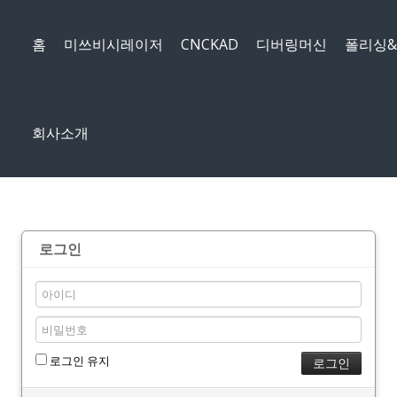
메뉴 건너뛰기
홈
미쓰비시레이저
CNCKAD
디버링머신
폴리싱
회사소개
로그인
로그인 유지