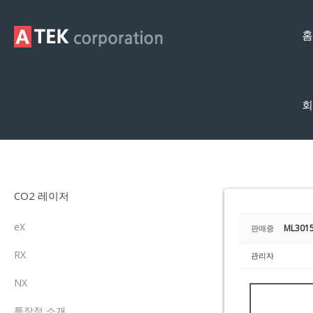
Sketchbook5, 스케치북5
Sketchbook5, 스케치북5
홈
회
중고레이저
CO2 레이저
eX
ML3015
판매중
RX
관리자
NX
특장점 소개