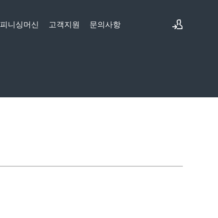
&피니싱머신
고객지원
문의사항
로그인
회원가입