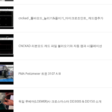
cnckad _툴바모드_늘리기&줄이기_마이크로조인트_ 캐드캠추가
CNCKAD 리본모드 캐드 파일 불러오기와 자동 캠과 시뮬레이션
PMA Peitzmeier 트윈 3107 A III
독일 루베어(LOEWER)사 크로스마스터 DD300S & DD150 소개