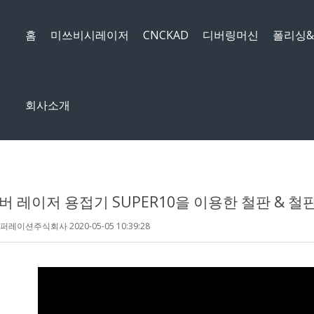
메뉴 건너뛰기
홈
미쓰비시레이저
CNCKAD
디버링머신
폴리싱
회사소개
이버 레이저 용접기 SUPER10을 이용한 철판 & 
코퍼레이션주식회사
2020-05-05 10:39:28