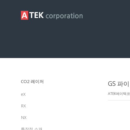
제품영상
CO2 레이저
GS 파
ATEK에이텍
eX
RX
NX
특장점 소개