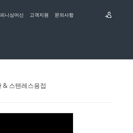
&피니싱머신
고객지원
문의사항
로그인
회원가입
철판 & 스텐레스용접