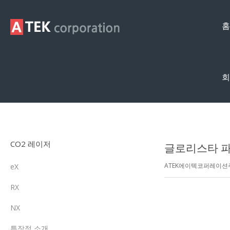
홈
회
제품영상
CO2 레이저
글로리스타 파
ATEK에이텍코퍼레이
eX
RX
NX
특장점 소개