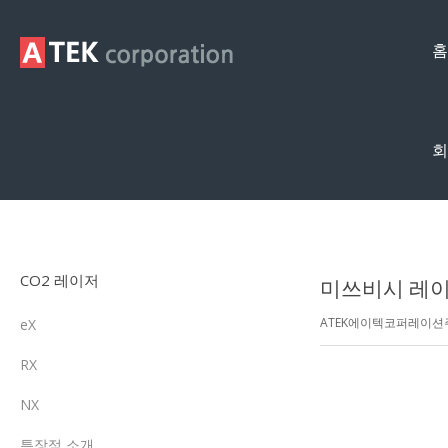
홈
회
제품영상
CO2 레이저
미쓰비시 레이저
ATEK에이텍코퍼레이
eX
RX
NX
특장점 소개