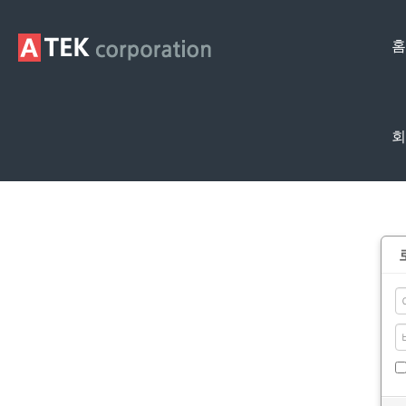
홈
회
Membership