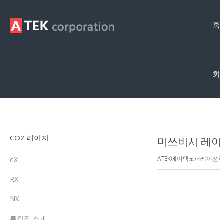
홈
회
제품영상
CO2 레이저
미쓰비시 레이저 
ATEK에이텍코퍼레이
eX
RX
NX
특장점 소개