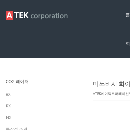
홈
회
제품영상
CO2 레이저
미쓰비시 화이버
ATEK에이텍코퍼레이
eX
RX
NX
특장점 소개