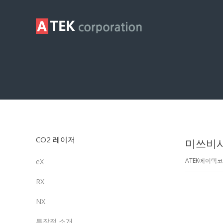
제품영상
CO2 레이저
미쓰비시레
ATEK에이텍
eX
RX
NX
특장점 소개