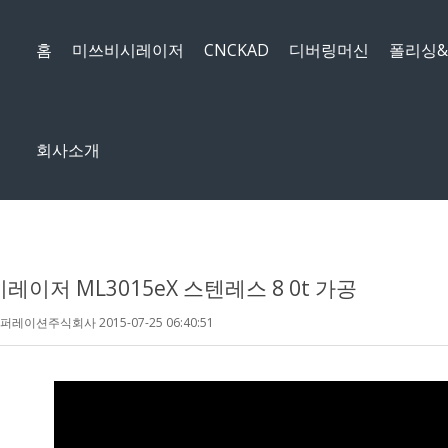
메뉴 건너뛰기
홈
미쓰비시레이저
CNCKAD
디버링머신
폴리싱
회사소개
이저 ML3015eX 스텐레스 8 0t 가공
코퍼레이션주식회사
2015-07-25 06:40:51