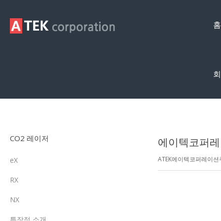
홈
회
제품영상
CO2 레이저
에이텍코퍼레이
ATEK에이텍코퍼레이
eX
RX
NX
특장점 소개