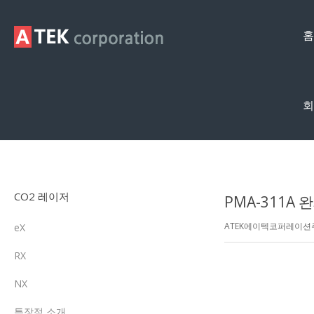
홈
회
제품영상
CO2 레이저
PMA-311A
ATEK에이텍코퍼레이
eX
RX
NX
특장점 소개