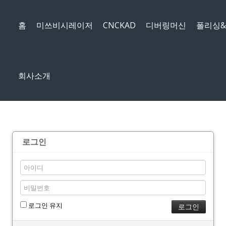
메뉴 건너뛰기
홈
미쓰비시레이저
CNCKAD
디버링머신
폴리싱
회사소개
로그인
로그인 유지