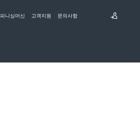
&피니싱머신
고객지원
문의사항
로그인
회원가입