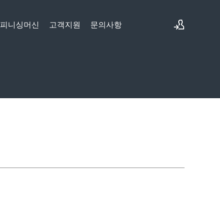
&피니싱머신
고객지원
문의사항
로그인
회원가입