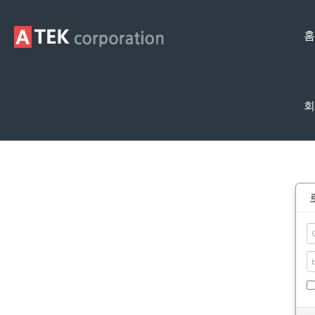
홈
회
Membership