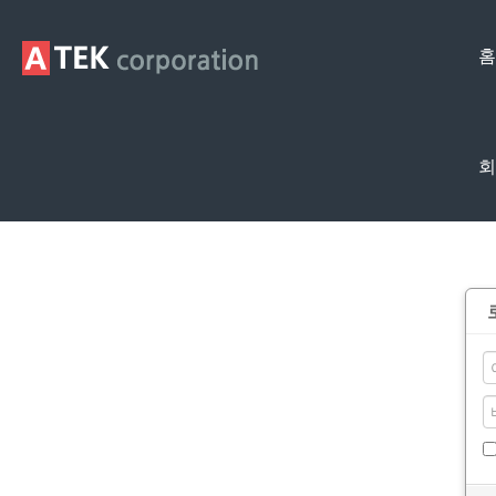
홈
회
Membership