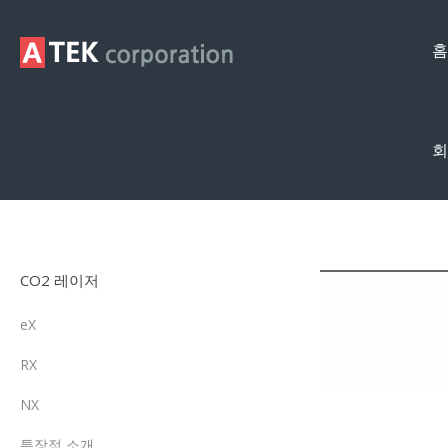
홈
회
중고레이저
CO2 레이저
eX
RX
NX
특장점 소개