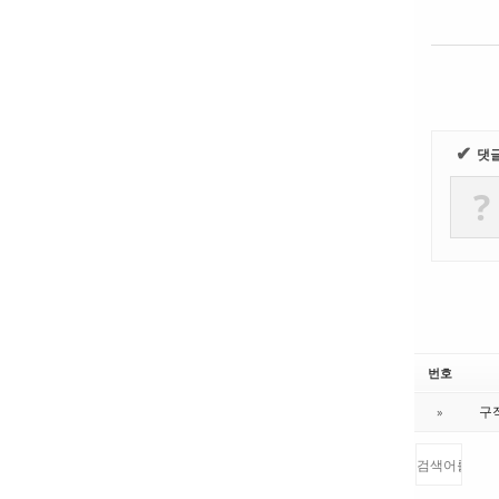
✔
댓
?
번호
구직
»