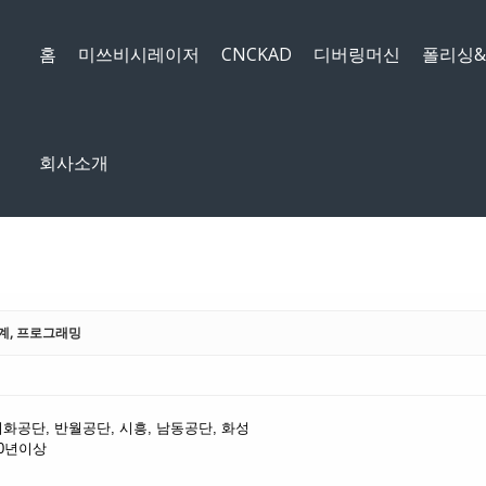
메뉴 건너뛰기
홈
미쓰비시레이저
CNCKAD
디버링머신
폴리싱
회사소개
설계, 프로그래밍
 시화공단, 반월공단, 시흥, 남동공단, 화성
10년이상