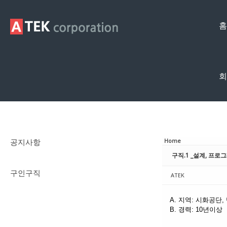
Sketchbook5, 스케치북5
Sketchbook5, 스케치북5
홈
회
구인구직
공지사항
Home
구직.1 _설계, 프로
구인구직
ATEK
A. 지역: 시화공단,
B. 경력: 10년이상