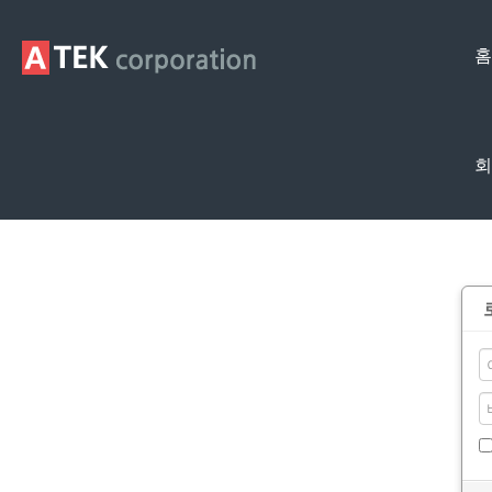
홈
회
Membership