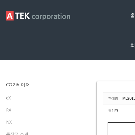
Sketchbook5, 스케치북5
Sketchbook5, 스케치북5
홈
회
중고레이저
CO2 레이저
eX
ML3015
판매중
RX
관리자
NX
특장점 소개