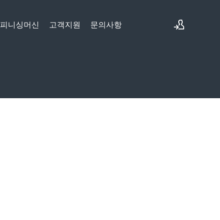
&피니싱머신
고객지원
문의사항
로그인
회원가입