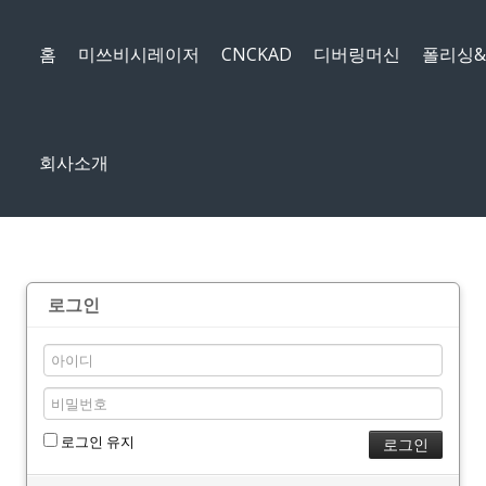
메뉴 건너뛰기
홈
미쓰비시레이저
CNCKAD
디버링머신
폴리싱
회사소개
로그인
로그인 유지