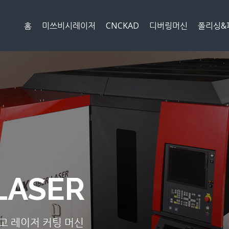
메뉴 건너뛰기
홈
미쓰비시레이저
CNCKAD
디버링머신
폴리싱&
LASER
최고 레이저 커팅 머신